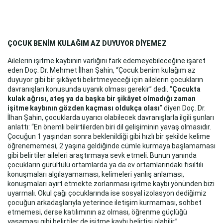
ÇOCUK BENİM KULAĞIM AZ DUYUYOR DİYEMEZ
Ailelerin işitme kaybının varlığını fark edemeyebileceğine işaret
eden Doç. Dr. Mehmet İlhan Şahin, “Çocuk benim kulağım az
duyuyor gibi bir şikâyeti belirtmeyeceği için ailelerin çocukların
davranışları konusunda uyanık olması gerekir” dedi. “
Çocukta
kulak ağrısı, ateş ya da başka bir şikâyet olmadığı zaman
işitme kaybının gözden kaçması oldukça olası
” diyen Doç. Dr.
İlhan Şahin, çocuklarda uyarıcı olabilecek davranışlarla ilgili şunları
anlattı: “En önemli belirtilerden biri dil gelişiminin yavaş olmasıdır.
Çocuğun 1 yaşından sonra beklenildiği gibi hızlı bir şekilde kelime
öğrenememesi, 2 yaşına geldiğinde cümle kurmaya başlamaması
gibi belirtiler aileleri araştırmaya sevk etmeli. Bunun yanında
çocukların gürültülü ortamlarda ya da ev ortamlarındaki fısıltılı
konuşmaları algılayamaması, kelimeleri yanlış anlaması,
konuşmaları ayırt etmekte zorlanması işitme kaybı yönünden bizi
uyarmalı. Okul çağı çocuklarında ise sosyal izolasyon dediğimiz
çocuğun arkadaşlarıyla yeterince iletişim kurmaması, sohbet
etmemesi, derse katılımının az olması, öğrenme güçlüğü
yaşaması gibi belirtiler de işitme kaybı belirtisi olabilir.”