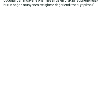
çocuğa rutin muayene önermesek de en ufak bir şüphede kulak
burun boğaz muayenesi ve işitme değerlendirmesi yapılmalı”