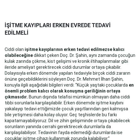
İŞİTME KAYIPLARI ERKEN EVREDE TEDAVİ
EDİLMELİ
Ciddi olan
işitme kayıplarının erken tedavi edilmezse kalıcı
olabileceğine
dikkat çeken Doç. Dr. Şahin, aynı zamanda çocuğun
kulak zarında çökme, kist gelişimi ve kronik iltihaplanmalar gibi
ileride ameliyat gerektirecek ciddi durumlar ortaya çıkabilir.
Dolayısıyla erken dönemde yapılan tedaviyle birçok ciddi zararın
önüne geçebildiklerini söyleyen Doç. Dr. Mehmet İlhan Şahin,
konuyla ilgili aşağıdaki bilgileri verdi: “Küçük yaştaki çocuklarda
en
önemli problem kalıcı olarak konuşma geriliğinin ortaya
çıkmasıdır.
Bunun dışında telafisi mümkün olmayan daha ciddi
tıbbi sorunlarla karşılaşılabilir. Erken dönemde işitme kaybını
yakalayıp tedavi ettiğimizde çocuk yaşıtlarından geri kalmışsa
bile yetişmesi daha kolay oluyor. Geç teşhislerde bu farkı
kapatamayabiliyoruz. Dil ve zihin gelişiminde ortaya çıkabilecek
sorunların yanında cerrahi gerektirecek durumlarla da
karşılaşılabiliyor. Tedavinin fayda edemediği durumlarda ise
çocuklar işitme cihazı kullanmak zorunda kalabiliyor.”