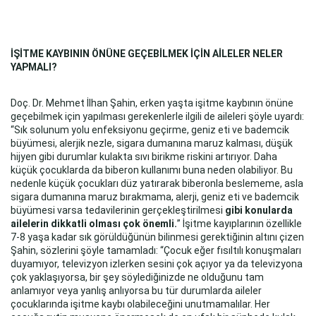
İŞİTME KAYBININ ÖNÜNE GEÇEBİLMEK İÇİN AİLELER NELER
YAPMALI?
Doç. Dr. Mehmet İlhan Şahin, erken yaşta işitme kaybının önüne
geçebilmek için yapılması gerekenlerle ilgili de aileleri şöyle uyardı:
“Sık solunum yolu enfeksiyonu geçirme, geniz eti ve bademcik
büyümesi, alerjik nezle, sigara dumanına maruz kalması, düşük
hijyen gibi durumlar kulakta sıvı birikme riskini artırıyor. Daha
küçük çocuklarda da biberon kullanımı buna neden olabiliyor. Bu
nedenle küçük çocukları düz yatırarak biberonla beslememe, asla
sigara dumanına maruz bırakmama, alerji, geniz eti ve bademcik
büyümesi varsa tedavilerinin gerçekleştirilmesi
gibi konularda
ailelerin dikkatli olması çok önemli.
” İşitme kayıplarının özellikle
7-8 yaşa kadar sık görüldüğünün bilinmesi gerektiğinin altını çizen
Şahin, sözlerini şöyle tamamladı: “Çocuk eğer fısıltılı konuşmaları
duyamıyor, televizyon izlerken sesini çok açıyor ya da televizyona
çok yaklaşıyorsa, bir şey söylediğinizde ne olduğunu tam
anlamıyor veya yanlış anlıyorsa bu tür durumlarda aileler
çocuklarında işitme kaybı olabileceğini unutmamalılar. Her