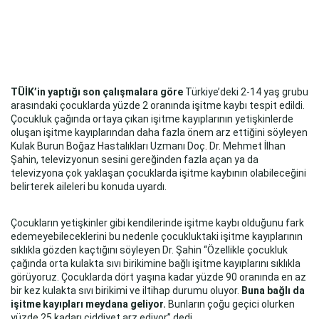
TÜİK’in yaptığı son çalışmalara göre
Türkiye’deki 2-14 yaş grubu
arasındaki çocuklarda yüzde 2 oranında işitme kaybı tespit edildi.
Çocukluk çağında ortaya çıkan işitme kayıplarının yetişkinlerde
oluşan işitme kayıplarından daha fazla önem arz ettiğini söyleyen
Kulak Burun Boğaz Hastalıkları Uzmanı Doç. Dr. Mehmet İlhan
Şahin, televizyonun sesini gereğinden fazla açan ya da
televizyona çok yaklaşan çocuklarda işitme kaybının olabileceğini
belirterek aileleri bu konuda uyardı.
Çocukların yetişkinler gibi kendilerinde işitme kaybı olduğunu fark
edemeyebileceklerini bu nedenle çocukluktaki işitme kayıplarının
sıklıkla gözden kaçtığını söyleyen Dr. Şahin “Özellikle çocukluk
çağında orta kulakta sıvı birikimine bağlı işitme kayıplarını sıklıkla
görüyoruz. Çocuklarda dört yaşına kadar yüzde 90 oranında en az
bir kez kulakta sıvı birikimi ve iltihap durumu oluyor.
Buna bağlı da
işitme kayıpları meydana geliyor.
Bunların çoğu geçici olurken
yüzde 25 kadarı ciddiyet arz ediyor” dedi.