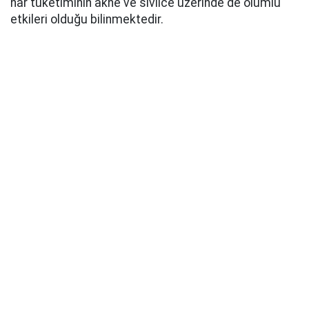
nar tüketiminin akne ve sivilce üzerinde de olumlu
etkileri olduğu bilinmektedir.