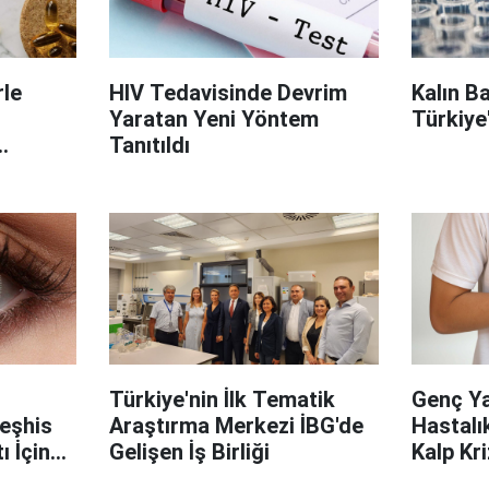
le
HIV Tedavisinde Devrim
Kalın B
Yaratan Yeni Yöntem
Türkiye
Tanıtıldı
on
Türkiye'nin İlk Tematik
Genç Ya
Teşhis
Araştırma Merkezi İBG'de
Hastalık
 İçin
Gelişen İş Birliği
Kalp Kri
Gizli Kal