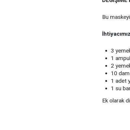
DEĞİŞİME 
Bu maskeyi 
İhtiyacımı
3 yemek
1 ampul 
2 yemek
10 daml
1 adet 
1 su ba
Ek olarak d