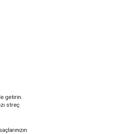
 getirin.
ızı streç
açlarınızın