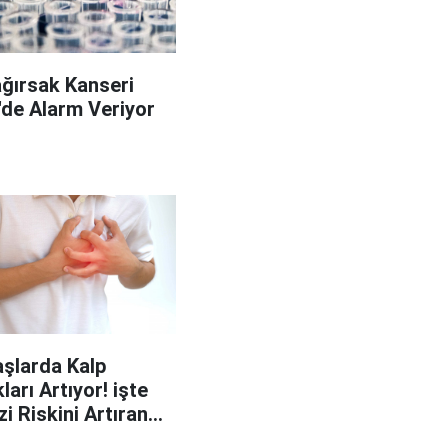
ağırsak Kanseri
'de Alarm Veriyor
şlarda Kalp
ları Artıyor! işte
zi Riskini Artıran
p Belirtileri