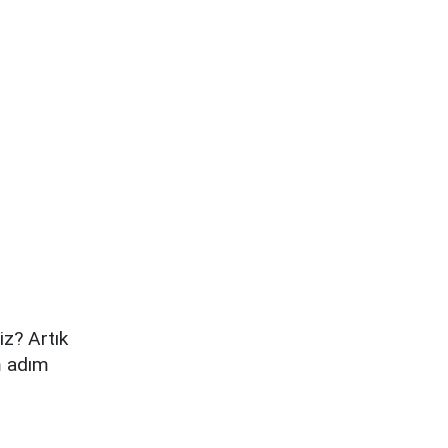
z? Artık
m adım