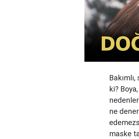
Bakımlı,
ki? Boya,
nedenler
ne dener
edemezsin
maske tar