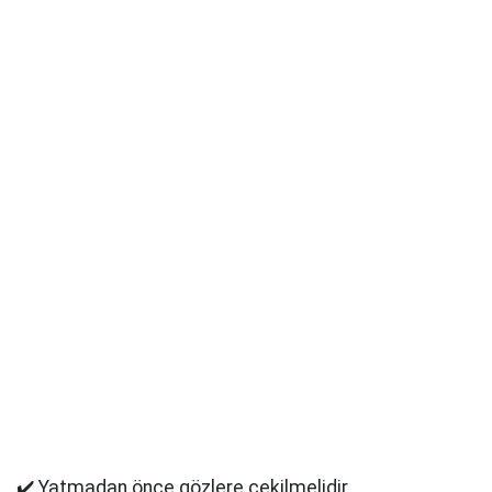
✔️ Yatmadan önce gözlere çekilmelidir.