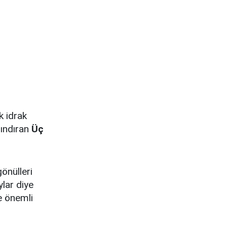
 idrak
rındıran
Üç
önülleri
ylar diye
de önemli