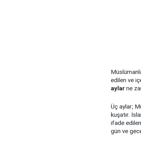
Müslümanla
edilen ve iç
aylar
ne za
Üç aylar; Mü
kuşatır. İsl
ifade edile
gün ve gece