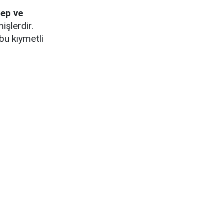
cep ve
işlerdir.
bu kıymetli