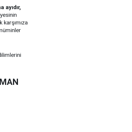
 ayıdır,
yesinin
ak karşımıza
 müminler
limlerini
AMAN