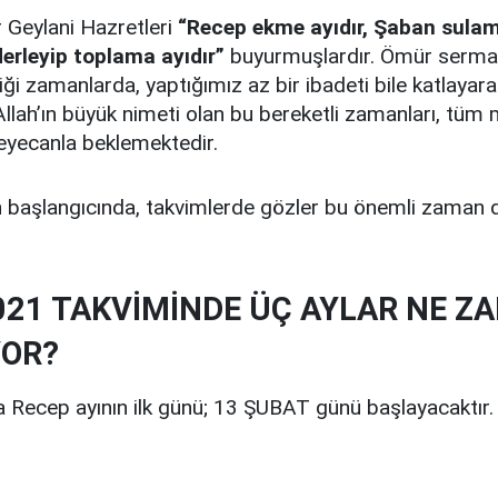
 Geylani Hazretleri
“Recep ekme ayıdır, Şaban sulama
rleyip toplama ayıdır”
buyurmuşlardır. Ömür serma
tiği zamanlarda, yaptığımız az bir ibadeti bile katlayar
Allah’ın büyük nimeti olan bu bereketli zamanları, tüm
eyecanla beklemektedir.
lın başlangıcında, takvimlerde gözler bu önemli zaman di
021 TAKVİMİNDE ÜÇ AYLAR NE Z
YOR?
a Recep ayının ilk günü; 13 ŞUBAT günü başlayacaktır.