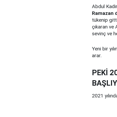
Abdul Kadir
Ramazan de
tükenip git
çıkaran ve 
sevinç ve h
Yeni bir yı
arar.
PEKİ 2
BAŞLI
2021 yılınd