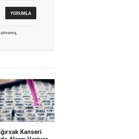
yazılmamış,
ağırsak Kanseri