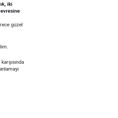
k, iki
çevresine
erece güzel
alım.
 karşısında
 anlamayı