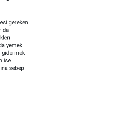
mesi gereken
r da
kleri
zda yemek
ı gidermek
m ise
sına sebep