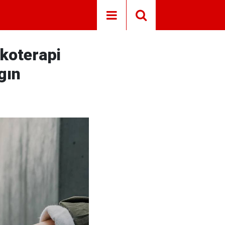
ikoterapi
gın