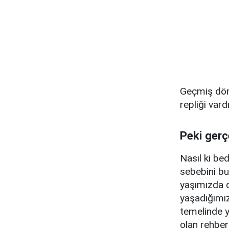
Geçmiş döne
repliği vard
Peki gerç
Nasıl ki be
sebebini bul
yaşımızda 
yaşadığımız 
temelinde 
olan rehber