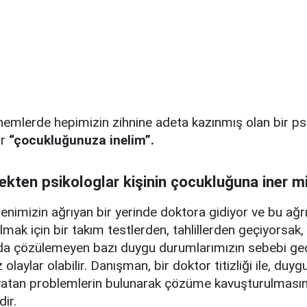
mlerde hepimizin zihnine adeta kazınmış olan bir ps
ır
“çocukluğunuza inelim”.
ekten psikologlar kişinin çocukluğuna iner m
denimizin ağrıyan bir yerinde doktora gidiyor ve bu ağr
mak için bir takım testlerden, tahlillerden geçiyorsak, 
da çözülemeyen bazı duygu durumlarımızın sebebi ge
olaylar olabilir. Danışman, bir doktor titizliği ile, duygu
yatan problemlerin bulunarak çözüme kavuşturulmasın
dir.