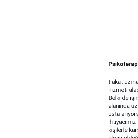
Psikoterap
Fakat uzman
hizmeti ala
Belki de iş
alanında uz
usta arıyor
ihtiyacımız
kişilerle k
almış olduğu