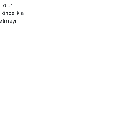
 olur.
 öncelikle
netmeyi