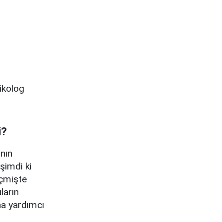
ikolog
i?
ının
şimdi ki
çmişte
ların
a yardımcı