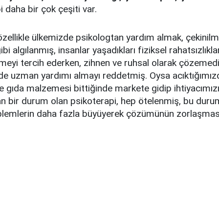
i daha bir çok çeşiti var.
zellikle ülkemizde psikologtan yardım almak, çekinil
bi algılanmış, insanlar yaşadıkları fiziksel rahatsızlıkla
meyi tercih ederken, zihnen ve ruhsal olarak çözemedi
de uzman yardımı almayı reddetmiş. Oysa acıktığımı
 gıda malzemesi bittiğinde markete gidip ihtiyacımız
n bir durum olan psikoterapi, hep ötelenmiş, bu duru
oblemlerin daha fazla büyüyerek çözümünün zorlaşma