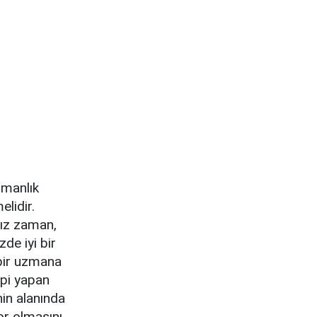
şmanlık
lidir.
mız zaman,
de iyi bir
 bir uzmana
api yapan
in alanında
or olmasını