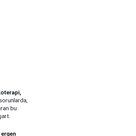
koterapi,
 sorunlarda,
ıran bu
şart.
e ergen