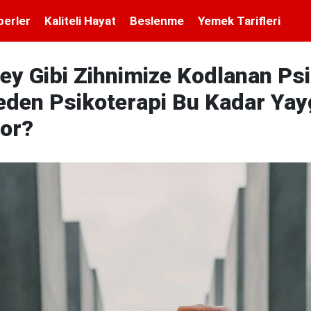
berler
Kaliteli Hayat
Beslenme
Yemek Tarifleri
ey Gibi Zihnimize Kodlanan Ps
eden Psikoterapi Bu Kadar Yay
yor?