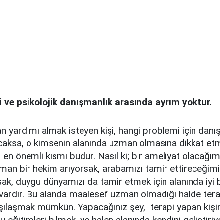
i ve psikolojik danışmanlık arasında ayrım yoktur.
 yardımı almak isteyen kişi, hangi problemi için danı
caksa, o kimsenin alanında uzman olmasına dikkat etme
in en önemli kısmı budur. Nasıl ki; bir ameliyat olacağı
man bir hekim arıyorsak, arabamızı tamir ettireceğimiz
sak, duygu dünyamızı da tamir etmek için alanında iyi
 vardır. Bu alanda maalesef uzman olmadığı halde ter
arşılaşmak mümkün. Yapacağınız şey, terapi yapan kişin
 eğitimleri bilmek, ve halen alanında kendini geliştiriy