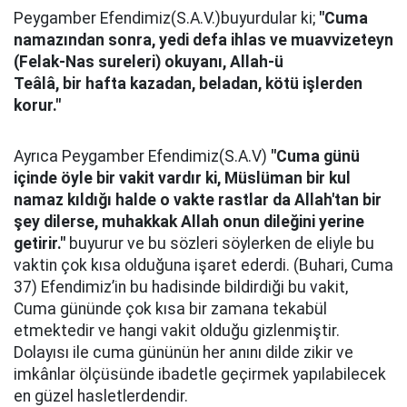
Peygamber Efendimiz(S.A.V.)buyurdular ki;
"Cuma
namazından sonra, yedi defa ihlas ve muavvizeteyn
(Felak-Nas sureleri) okuyanı, Allah-ü
Teâlâ, bir hafta kazadan, beladan, kötü işlerden
korur."
Ayrıca Peygamber Efendimiz(S.A.V)
"Cuma günü
içinde öyle bir vakit vardır ki, Müslüman bir kul
namaz kıldığı halde o vakte rastlar da Allah'tan bir
şey dilerse, muhakkak Allah onun dileğini yerine
getirir."
buyurur ve bu sözleri söylerken de eliyle bu
vaktin çok kısa olduğuna işaret ederdi. (Buhari, Cuma
37) Efendimiz’in bu hadisinde bildirdiği bu vakit,
Cuma gününde çok kısa bir zamana tekabül
etmektedir ve hangi vakit olduğu gizlenmiştir.
Dolayısı ile cuma gününün her anını dilde zikir ve
imkânlar ölçüsünde ibadetle geçirmek yapılabilecek
en güzel hasletlerdendir.