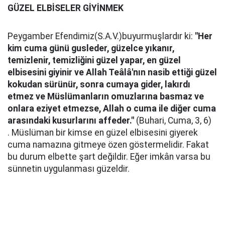
GÜZEL ELBİSELER GİYİNMEK
Peygamber Efendimiz(S.A.V.)buyurmuşlardır ki:
"Her
kim cuma günü gusleder, güzelce yıkanır,
temizlenir, temizliğini güzel yapar, en güzel
elbisesini giyinir ve Allah Teâlâ'nın nasib ettiği güzel
kokudan sürünür, sonra cumaya gider, lakırdı
etmez ve Müslümanların omuzlarına basmaz ve
onlara eziyet etmezse, Allah o cuma ile diğer cuma
arasındaki kusurlarını affeder."
(Buhari, Cuma, 3, 6)
. Müslüman bir kimse en güzel elbisesini giyerek
cuma namazına gitmeye özen göstermelidir. Fakat
bu durum elbette şart değildir. Eğer imkân varsa bu
sünnetin uygulanması güzeldir.