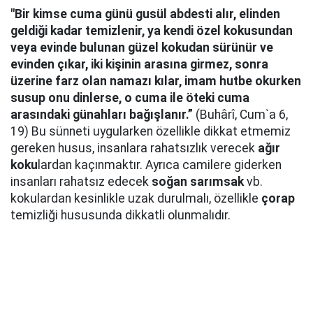
"Bir kimse cuma günü gusül abdesti alır, elinden
geldiği kadar temizlenir, ya kendi özel kokusundan
veya evinde bulunan güzel kokudan sürünür ve
evinden çıkar, iki kişinin arasına girmez, sonra
üzerine farz olan namazı kılar, imam hutbe okurken
susup onu dinlerse, o cuma ile öteki cuma
arasındaki günahları bağışlanır.”
(Buhârî, Cum`a 6,
19) Bu sünneti uygularken özellikle dikkat etmemiz
gereken husus, insanlara rahatsızlık verecek
ağır
koku
lardan kaçınmaktır. Ayrıca camilere giderken
insanları rahatsız edecek
soğan sarımsak
vb.
kokulardan kesinlikle uzak durulmalı, özellikle
çorap
temizliği hususunda dikkatli olunmalıdır.