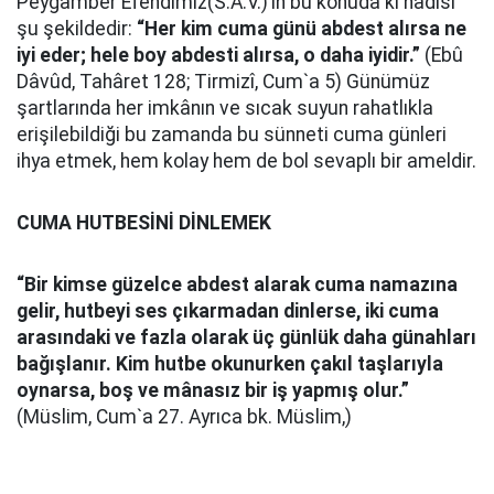
Peygamber Efendimiz(S.A.V.)’in bu konuda ki hadisi
şu şekildedir:
“Her kim cuma günü abdest alırsa ne
iyi eder; hele boy abdesti alırsa, o daha iyidir.”
(Ebû
Dâvûd, Tahâret 128; Tirmizî, Cum`a 5) Günümüz
şartlarında her imkânın ve sıcak suyun rahatlıkla
erişilebildiği bu zamanda bu sünneti cuma günleri
ihya etmek, hem kolay hem de bol sevaplı bir ameldir.
CUMA HUTBESİNİ DİNLEMEK
“Bir kimse güzelce abdest alarak cuma namazına
gelir, hutbeyi ses çıkarmadan dinlerse, iki cuma
arasındaki ve fazla olarak üç günlük daha günahları
bağışlanır. Kim hutbe okunurken çakıl taşlarıyla
oynarsa, boş ve mânasız bir iş yapmış olur.”
(Müslim, Cum`a 27. Ayrıca bk. Müslim,)