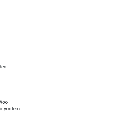
den
 Woo
bir yöntem