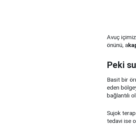
Avuç içimiz
önünü, a
ka
Peki su
Basit bir ö
eden bölgey
bağlantılı o
Sujok terapi
tedavi ise 