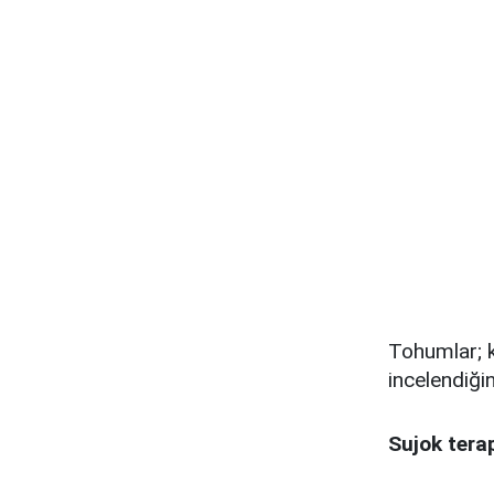
Tohumlar; k
incelendiği
Sujok terap