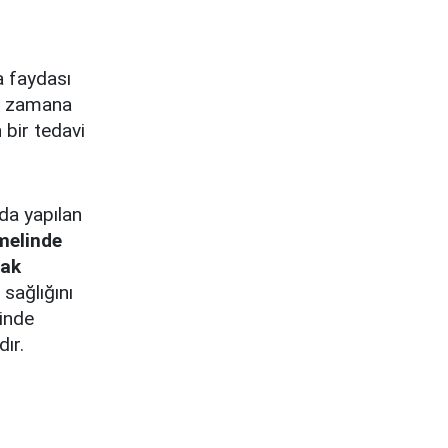
a faydası
bu zamana
 bir tedavi
rda yapılan
melinde
rak
 sağlığını
sinde
dır.