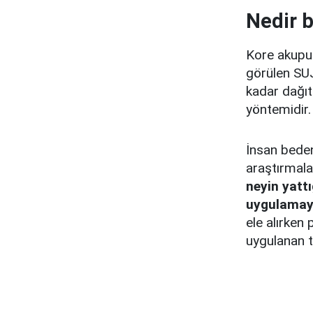
Nedir b
Kore akupun
görülen SUJ
kadar dağıt
yöntemidir.
İnsan bedeni
araştırmala
neyin yatt
uygulama
ele alırken
uygulanan te