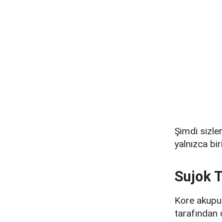
Şimdi sizle
yalnızca biri
Sujok T
Kore akupun
tarafından 