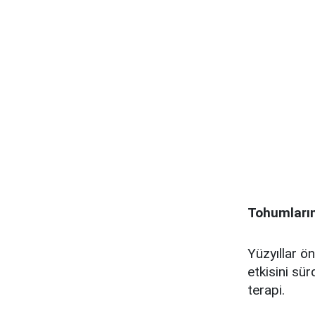
Tohumların
Yüzyıllar 
etkisini sü
terapi.