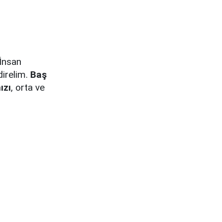
 İnsan
direlim.
Baş
ızı
, orta ve