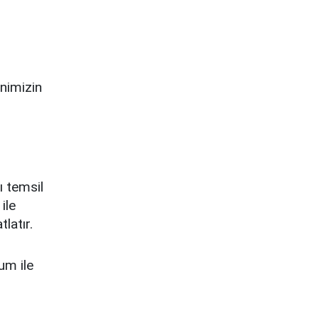
nimizin
ı temsil
ile
latır.
um ile