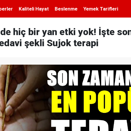
berler
Kaliteli Hayat
Beslenme
Yemek Tarifleri
de hiç bir yan etki yok! İşte son
edavi şekli Sujok terapi