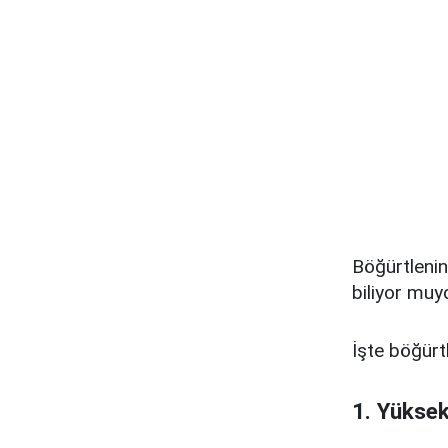
Böğürtlenin
biliyor muy
İşte böğürtl
1. Yüksek