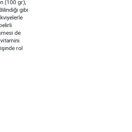
n (100 gr),
ilindiği gibi
kviyelerle
lirli
eşmesi de
 vitamini
işinde rol