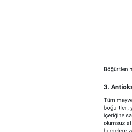
Böğürtlen h
3. Antiok
Tüm meyvele
böğürtlen, 
içeriğine sa
olumsuz etk
hücrelere z