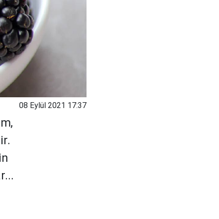
08 Eylül 2021 17:37
um,
r.
in
...