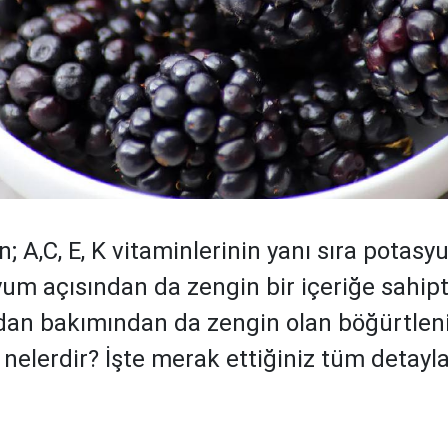
; A,C, E, K vitaminlerinin yanı sıra potasy
m açısından da zengin bir içeriğe sahipti
dan bakımından da zengin olan böğürtlen
 nelerdir? İşte merak ettiğiniz tüm detaylar