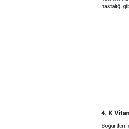
hastalığı gi
4. K Vitam
Böğürtlen m