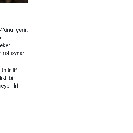
'ünü içerir.
r
ekeri
 rol oynar.
ünür lif
klı bir
eyen lif