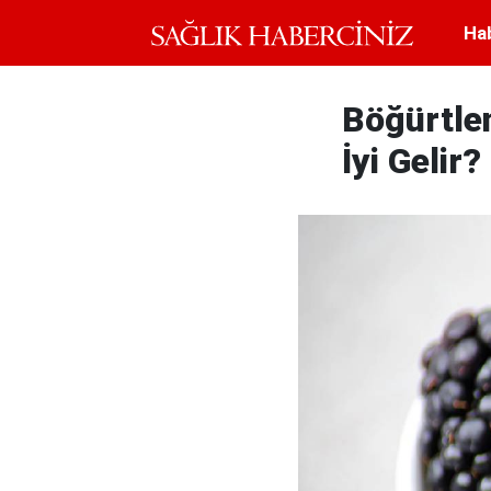
Ha
Böğürtlen
İyi Gelir?