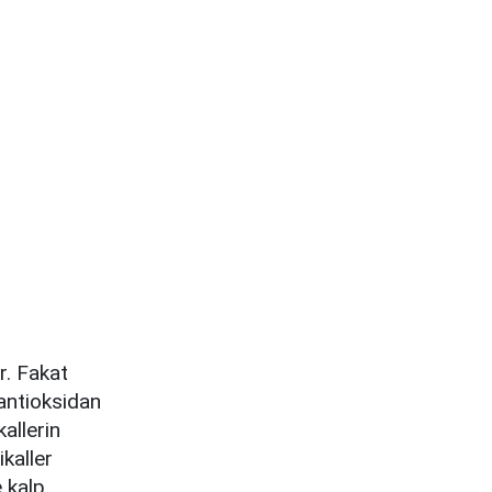
r. Fakat
antioksidan
kallerin
kaller
 kalp