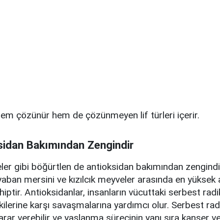
em çözünür hem de çözünmeyen lif türleri içerir.
sidan Bakımından Zengindir
r gibi böğürtlen de antioksidan bakımından zengindi
yaban mersini ve kızılcık meyveler arasında en yüksek 
hiptir. Antioksidanlar, insanların vücuttaki serbest radi
ilerine karşı savaşmalarına yardımcı olur. Serbest radi
arar verebilir ve yaşlanma sürecinin yanı sıra kanser ve