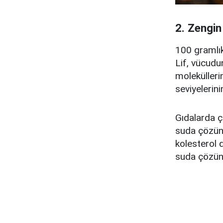
2. Zengin
100 gramlık 
Lif, vücudu
molekülleri
seviyelerin
Gıdalarda ç
suda çözünü
kolesterol 
suda çözünm