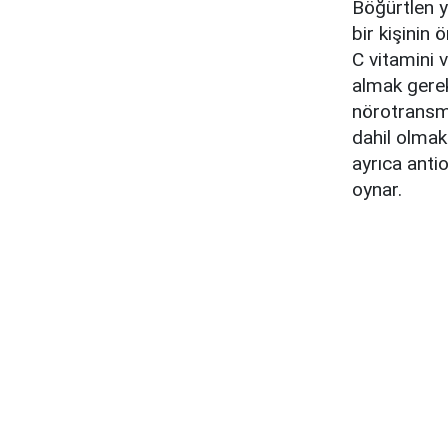
Böğürtlen y
bir kişinin 
C vitamini v
almak gerek
nörotransmi
dahil olmak 
ayrıca antio
oynar.