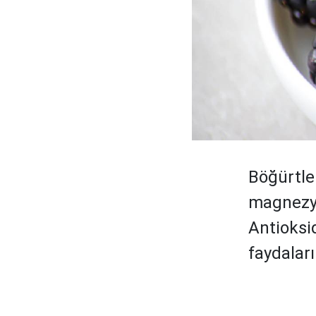
Böğürtlen
magnezyu
Antioksi
faydaları