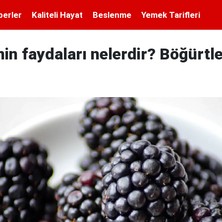
berler
Kaliteli Hayat
Beslenme
Yemek Tarifleri
in faydaları nelerdir? Böğürtl