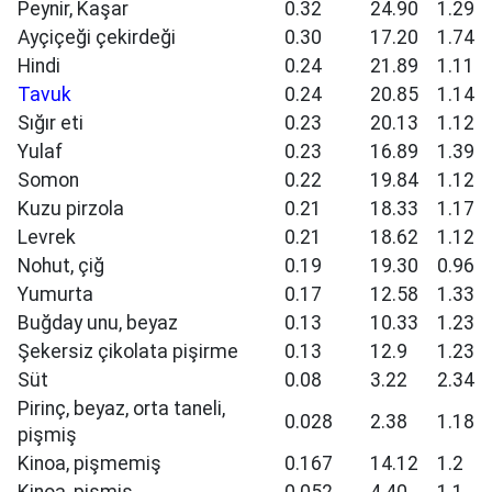
Peynir, Kaşar
0.32
24.90
1.29
Ayçiçeği çekirdeği
0.30
17.20
1.74
Hindi
0.24
21.89
1.11
Tavuk
0.24
20.85
1.14
Sığır eti
0.23
20.13
1.12
Yulaf
0.23
16.89
1.39
Somon
0.22
19.84
1.12
Kuzu pirzola
0.21
18.33
1.17
Levrek
0.21
18.62
1.12
Nohut, çiğ
0.19
19.30
0.96
Yumurta
0.17
12.58
1.33
Buğday unu, beyaz
0.13
10.33
1.23
Şekersiz çikolata pişirme
0.13
12.9
1.23
Süt
0.08
3.22
2.34
Pirinç, beyaz, orta taneli,
0.028
2.38
1.18
pişmiş
Kinoa, pişmemiş
0.167
14.12
1.2