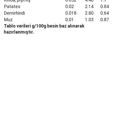
Kinoa, pişmiş
0.052
4.40
1.1
Patates
0.02
2.14
0.84
Demirhindi
0.018
2.80
0.64
Muz
0.01
1.03
0.87
Tablo verileri g/100g besin baz alınarak
hazırlanmıştır.