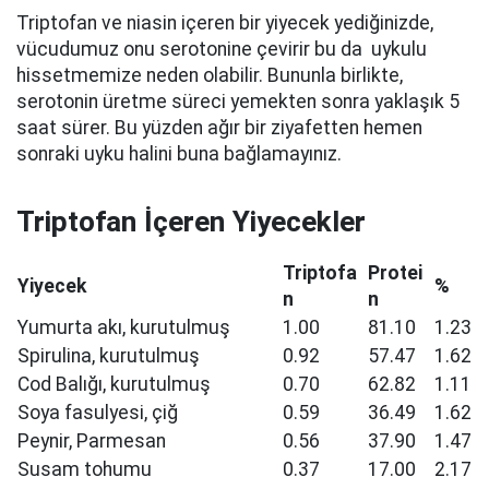
Triptofan ve niasin içeren bir yiyecek yediğinizde,
vücudumuz onu serotonine çevirir bu da uykulu
hissetmemize neden olabilir. Bununla birlikte,
serotonin üretme süreci yemekten sonra yaklaşık 5
saat sürer. Bu yüzden ağır bir ziyafetten hemen
sonraki uyku halini buna bağlamayınız.
Triptofan İçeren Yiyecekler
Triptofa
Protei
Yiyecek
%
n
n
Yumurta akı, kurutulmuş
1.00
81.10
1.23
Spirulina, kurutulmuş
0.92
57.47
1.62
Cod Balığı, kurutulmuş
0.70
62.82
1.11
Soya fasulyesi, çiğ
0.59
36.49
1.62
Peynir, Parmesan
0.56
37.90
1.47
Susam tohumu
0.37
17.00
2.17