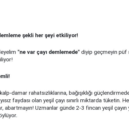
emleme şekli her şeyi etkiliyor!
leyelim
"ne var çayı demlemede"
diyip geçmeyin püf 
liyor!
mli!
alp-damar rahatsızlıklarına, bağışıklığı güçlendirmede
sız faydası olan yeşil çayı sınırlı miktarda tüketin. H
ar, abartmayın! Uzmanlar günde 2-3 fincan yeşil çayın y
ylüyor.