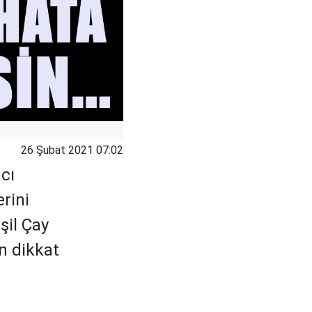
26 Şubat 2021 07:02
acı
erini
şil Çay
en dikkat