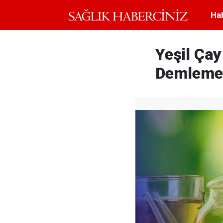
Ha
Yeşil Çay
Demlemey