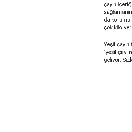
çayın içeri
sağlamanın 
da koruma s
çok kilo ve
Yeşil çayın
"yeşil çayı 
geliyor. Siz