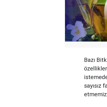
Bazı Bitk
özellikle
istemeden
sayısız f
etmemiz 