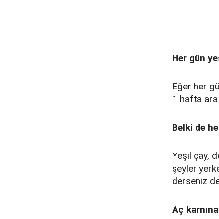
Her gün yeş
Eğer her gün
1 hafta ara
Belki de h
Yeşil çay, d
şeyler yerk
derseniz de
Aç karnına 