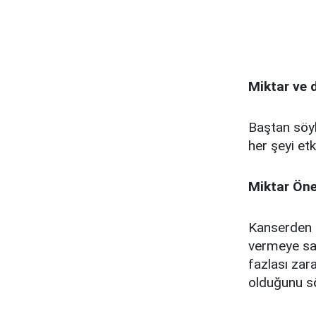
Miktar ve d
Baştan söy
her şeyi etki
Miktar Öne
Kanserden k
vermeye sayı
fazlası zar
olduğunu sö