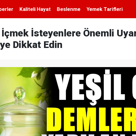
berler
Kaliteli Hayat
Beslenme
Yemek Tarifleri
 İçmek İsteyenlere Önemli Uyar
e Dikkat Edin