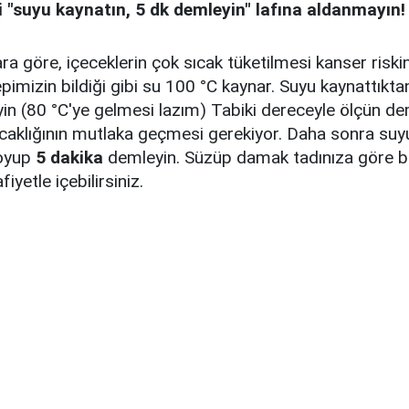
i "suyu kaynatın, 5 dk demleyin" lafına aldanmayın!
ra göre, içeceklerin çok sıcak tüketilmesi kanser riskin
epimizin bildiği gibi su 100 °C kaynar. Suyu kaynattıkt
yin (80 °C'ye gelmesi lazım) Tabiki dereceyle ölçün d
ıcaklığının mutlaka geçmesi gerekiyor. Daha sonra suyu
koyup
5 dakika
demleyin. Süzüp damak tadınıza göre ba
fiyetle içebilirsiniz.