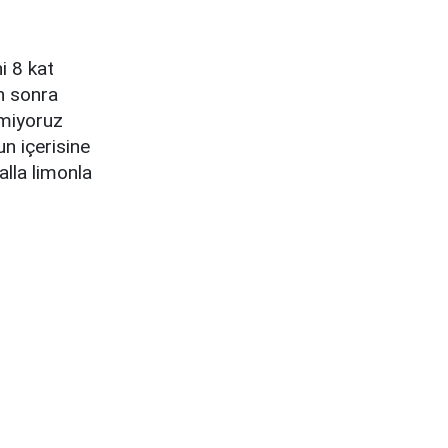
i 8 kat
an sonra
emiyoruz
n içerisine
lla limonla