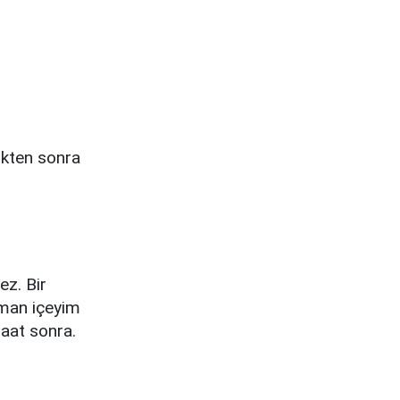
tikten sonra
ez. Bir
aman içeyim
saat sonra.