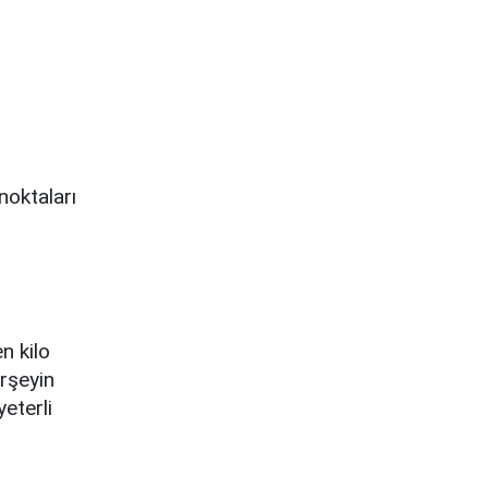
noktaları
n kilo
erşeyin
eterli