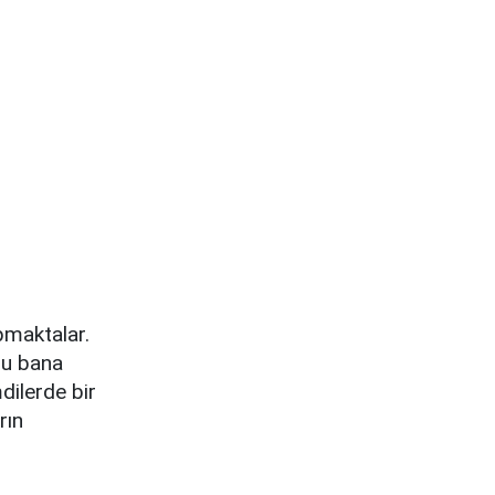
pmaktalar.
nu bana
dilerde bir
rın