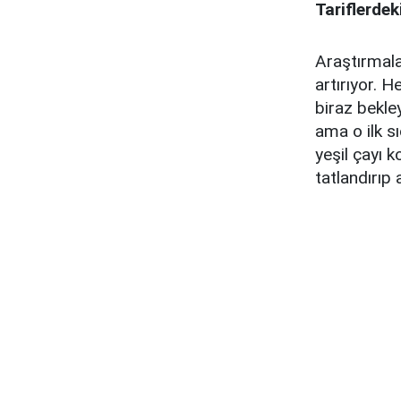
Tariflerdek
Araştırmala
artırıyor. H
biraz bekle
ama o ilk s
yeşil çayı 
tatlandırıp a