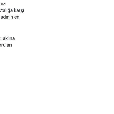
nızı
talığa karşı
 adının en
 aklına
ruları