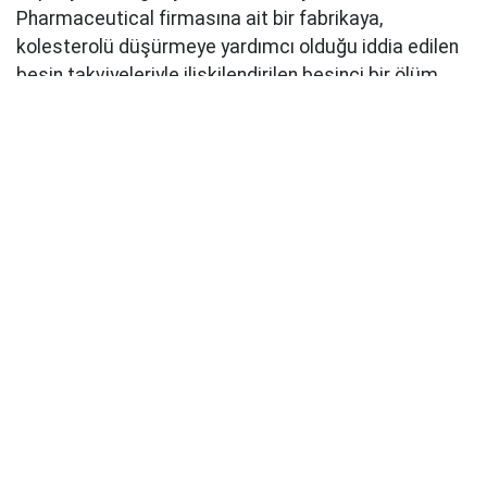
Pharmaceutical firmasına ait bir fabrikaya,
kolesterolü düşürmeye yardımcı olduğu iddia edilen
besin takviyeleriyle ilişkilendirilen beşinci bir ölüm
vakasının ardından baskın düzenledi.