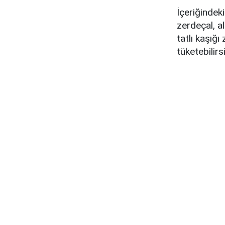
İçeriğindek
zerdeçal, a
tatlı kaşığı
tüketebilirsi