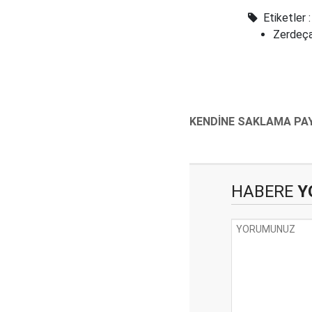
Karışacak
Etiketler :
Zerdeça
HABERE
Y