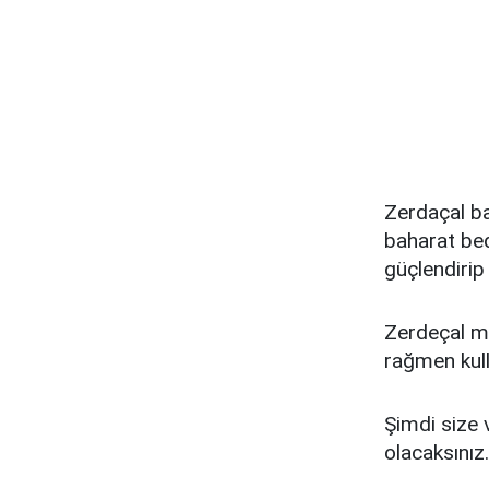
Zerdaçal ba
baharat bed
güçlendirip 
Zerdeçal mu
rağmen kulla
Şimdi size 
olacaksınız.