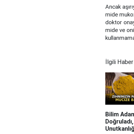
Ancak aşırı
mide mukoza
doktor onay
mide ve onik
kullanmamalı
İlgili Haber
Bilim Adam
Doğruladı,
Unutkanlığ