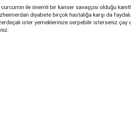
i curcumin ile önemli bir kanser savaşçısı olduğu kanıt
lzheimerdan diyabete birçok hastalığa karşı da faydalı.
 zerdeçalı ister yemeklerinize serpebilir isterseniz çay 
niz.