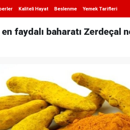
berler
Kaliteli Hayat
Beslenme
Yemek Tarifleri
en faydalı baharatı Zerdeçal ne