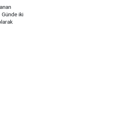
lanan
 Günde iki
olarak