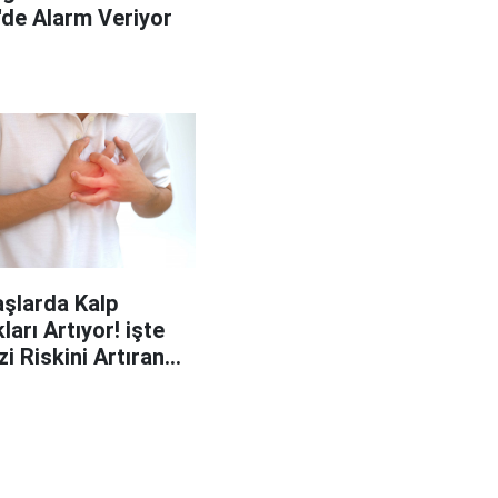
'de Alarm Veriyor
şlarda Kalp
ları Artıyor! işte
zi Riskini Artıran
p Belirtileri