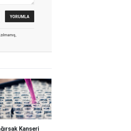
yazılmamış,
ağırsak Kanseri