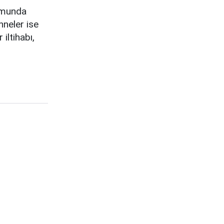
rumunda
nneler ise
iltihabı,