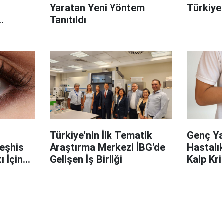
Yaratan Yeni Yöntem
Türkiye
Tanıtıldı
on
Türkiye'nin İlk Tematik
Genç Ya
Teşhis
Araştırma Merkezi İBG'de
Hastalık
 İçin
Gelişen İş Birliği
Kalp Kri
Gizli Kal