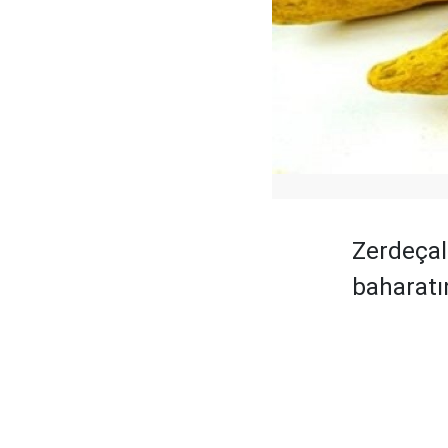
Zerdeçal
baharatın