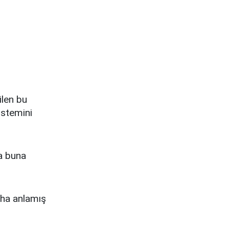
ilen bu
istemini
a buna
aha anlamış